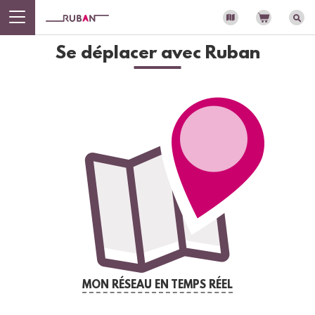
Panneau de gestion des cookies
Bienvenue
sur
Se déplacer avec Ruban
Ruban
-
Votre
réseau
de
transport
MON RÉSEAU EN TEMPS RÉEL