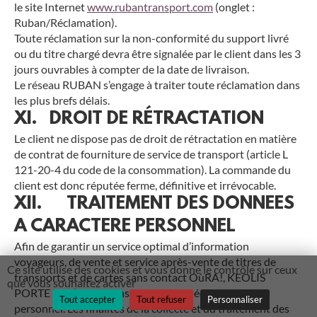
le site Internet
www.rubantransport.com
(onglet :
Ruban/Réclamation).
Toute réclamation sur la non-conformité du support livré
ou du titre chargé devra être signalée par le client dans les 3
jours ouvrables à compter de la date de livraison.
Le réseau RUBAN s’engage à traiter toute réclamation dans
les plus brefs délais.
XI. DROIT DE RÉTRACTATION
Le client ne dispose pas de droit de rétractation en matière
de contrat de fourniture de service de transport (article L
121-20-4 du code de la consommation). La commande du
client est donc réputée ferme, définitive et irrévocable.
XII. TRAITEMENT DES DONNEES
A CARACTERE PERSONNEL
Afin de garantir un service optimal d’information
voyageurs, de vente et service après-vente de titres de
Ce site utilise des cookies et vous donne le contrôle sur ceux
transports et de cartes sans contact OùRA!, KEOLIS
que vous souhaitez activer
PORTE DE L’ISERE conserve les données à caractère
Tout accepter
Tout refuser
Personnaliser
personnel. Les finalités de la collecte et du traitement des