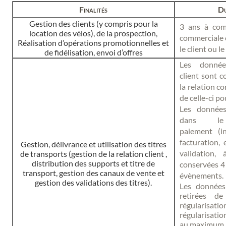
Finalités
Du
Gestion des clients (y compris pour la
3 ans à comp
location des vélos), de la prospection,
commerciale o
Réalisation d’opérations promotionnelles et
le client ou l
de fidélisation, envoi d’offres
Les donnée
client sont 
la relation co
de celle-ci po
Les données
dans l
paiement (i
facturation,
Gestion, délivrance et utilisation des titres
validation,
de transports (gestion de la relation client ,
distribution des supports et titre de
conservées 4
transport, gestion des canaux de vente et
évènements.
gestion des validations des titres).
Les données
retirées de
régularis
régularisatio
au maximum 2