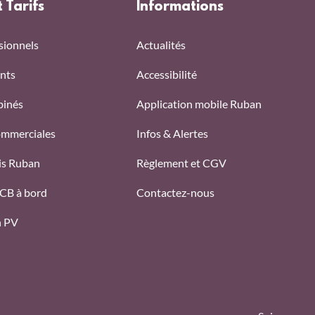
t Tarifs
Informations
sionnels
Actualités
nts
Accessibilité
binés
Application mobile Ruban
ommerciales
Infos & Alertes
ais Ruban
Règlement et CGV
f CB à bord
Contactez-nous
n PV