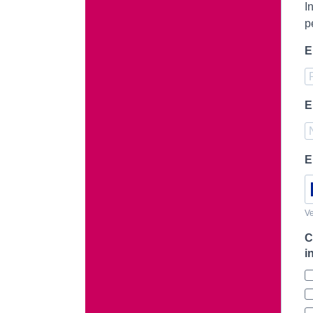
I
p
E
E
E
Ve
C
i